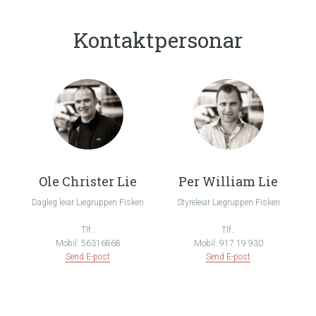
Kontaktpersonar
Ole Christer Lie
Per William Lie
Dagleg leiar Liegruppen Fiskeri
Styreleiar Liegruppen Fiskeri
Tlf.:
Tlf.:
Mobil: 56316868
Mobil: 917 19 930
Send E-post
Send E-post