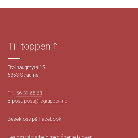
Til toppen
Trollhaugmyra 15
5353 Straume
Tlf.:
56 31 68 68
E-post:
post@liegruppen.no
Besøk oss på
Facebook
Les om vårt arbeid med
Åpenhetsloven