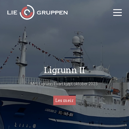
Ligrunn II
M/S Ligrunn II vart kjøpt oktober 2023.
Les meir