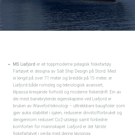
MS Liafjord
er eit toppmoderne pelagisk fiskefartøy.
Fartøyet er designa av Salt Ship Design på Stord. Med
ei lengd på over 71 meter og breidde på 15 meter, er
Liafjord både romsleg og teknologisk avansert,
tilpassa krevjande forhold og moderne fiskeridrift. Ein av
dei mest banebrytende eigenskapene ved Liafjord er
bruken av Wavefoil-teknologi – uttrekkbare baugfoiler som
gjev auka stabilitet i sjøen, reduserer drivstofforbruket og
derigjennom redusert Co2-utslepp samt forbedrer
komforten for mannskapet. Liafjord er det første
fiskefartøyet i verda med denne løysinga.