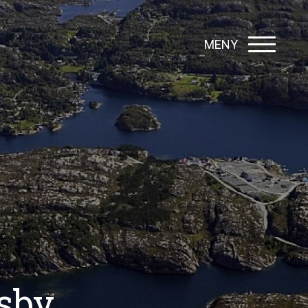
MENY
sby