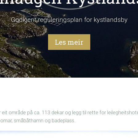
Godkjent reguleringsplan for kystlandsby
Les meir
eit område på ca. 113 dekar og legg til rette for leilegheitshot
gedomar, småbåthamn og badeplass.