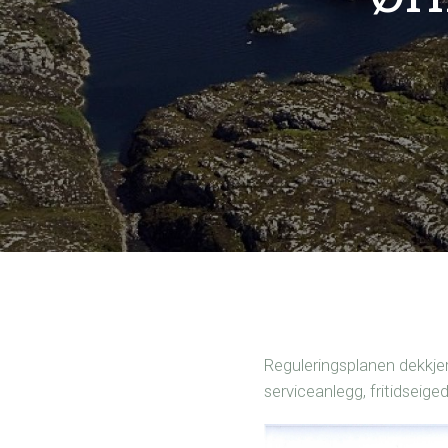
Reguleringsplanen dekkjer 
serviceanlegg, fritidsei